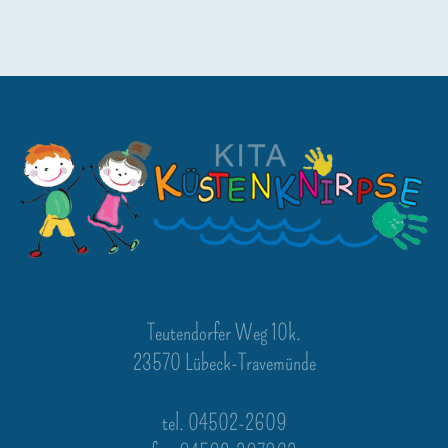
Teutendorfer Weg 10k.
23570 Lübeck-Travemünde
tel. 04502-2609