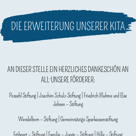
DIE ERWEITERUNG UNSERER KITA
odus
AN DIESER STELLE EIN HERZLICHES DANKESCHÖN AN
ALL´UNSERE FÖRDERER:
dus
Possehl Stiftung | Joachim Schulz-Stiftung | Friedrich Bluhme und Else
Jebsen – Stiftung
Wendelborn – Stiftung | Gemeinnützige Sparkassenstiftung
Fröhnert – Stiftung | Familie – Junge – Stiftung | Hille – Stiftung